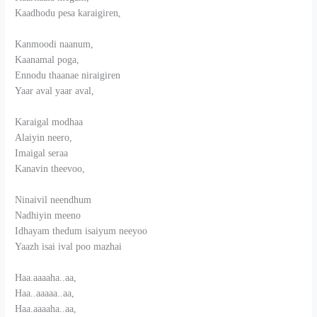
Kaadhodu pesa karaigiren,
Kanmoodi naanum,
Kaanamal poga,
Ennodu thaanae niraigiren
Yaar aval yaar aval,
Karaigal modhaa
Alaiyin neero,
Imaigal seraa
Kanavin theevoo,
Ninaivil neendhum
Nadhiyin meeno
Idhayam thedum isaiyum neeyoo
Yaazh isai ival poo mazhai
Haa.aaaaha..aa,
Haa..aaaaa..aa,
Haa.aaaaha..aa,