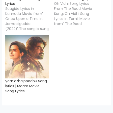
Lyrics
Oh Vidhi Song Lyrics
Saagide Lyrics in
From The Road Movie
Kannada Movie from"
SongsOh Vidhi Song
Once Upon a Time in
Lyrics in Tamil Movie
Jamaaligudda
from" The Road
(2022)".The song is sung
(2023)".The song is sung
by Vijay Prakash and the
by Sid Sriram and the
music is composed by
music is composed by
Arjun Janya, Saagide
Sam CS. Oh Vidhi Lyrics
Song Lyrics is penned
is penned down by
down by "Kushal
"Karthik Netha",Starring
Gowda",Starring Daali
Trisha, Dancing Rose
Dhananjaya, Aditi
Shabeer Kallarakkal, .
Prabhudeva, Praanya P
Written & Directed…
Rao, Yash shetty,
Prakash Belawadi,
yaar azhaippadhu Song
Bhavana Ramanna,
lyrics | Maara Movie
Nandagopal,…
Song Lyrics