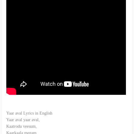
Yaar aval Lyrics in English
Yaar aval yaar aval,
Kaatrodu veesum,
Kaarkaala megam,