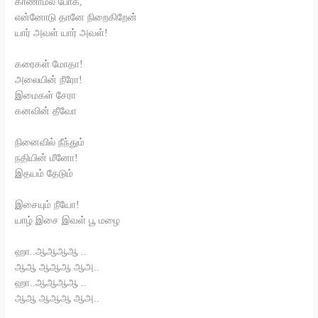
காணாமல் போக,
என்னோடு தானே நிறைகிறேன்
யார் அவள் யார் அவள்!
கரைகள் மோதா!
அலையின் நீரோ!
இமைகள் சேரா
கனவின் தீவோ
நினைவில் நீந்தும்
நதியின் மீனோ!
இதயம் தேடும்
இசையும் நீயோ!
யாழ் இசை இவள் பூ மழை
ஹா..ஆஆஆஆ ..
ஆஆ ஆஆஆ ஆஅ..
ஹா..ஆஆஆஆ ..
ஆஆ ஆஆஆ ஆஅ..