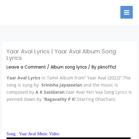
Skip
to
content
Yaar Aval Lyrics | Yaar Aval Album Song
Lyrics
Leave a Comment
/
Album song lyrics
/ By
pknofficl
Yaar Aval Lyrics
in Tamil Album from” Yaar Aval (2022)”.The
song is sung by
Srinisha Jayaseelan
and the music is
composed by
A K Sasidaran
,Yaar Aval Yeri Vaa Song Lyrics is
penned down by “
Bagavathy P K
“,Starring Dhachani.
Song : Yaar Aval Music Video