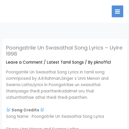
Skip
to
content
Poongatrile Un Swasathai Song Lyrics – Uyire
1998
Leave a Comment
/
Latest Tamil Songs
/ By
pknofficl
Poongatrile Un Swasathai Song Lyrics in tamil song
commposed by A.R.Rahman,Singer s Unni Menon and
Swarna Latha,lyrics in Poongatrilae un swasathai
thaniyaaga thedi paarthenKadalmel oru thuli
vizhunthathae athai thedi thedi paarthen.
Song Credits
Song Name : Poongatrile Un Swasathai Song Lyrics