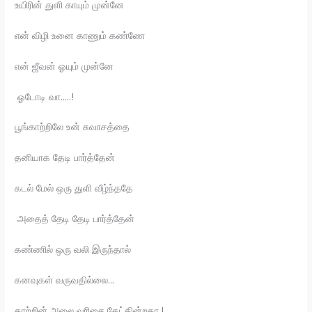
உயிரின் துளி காயும் முன்னே
என் விழி உனை காணும் கண்ணே
என் ஜீவன் ஓயும் முன்னே
ஓடோடி வா…..!
பூங்காற்றிலே உன் சுவாசத்தை
தனியாக தேடி பார்த்தேன்
கடல் மேல் ஒரு துளி வீழ்ந்ததே
அதைத் தேடி தேடி பார்த்தேன்
கண்ணில் ஒரு வலி இருந்தால்
கனவுகள் வருவதில்லை…
காற்றின் அலை வரிசை கேட்கின்றதா.!