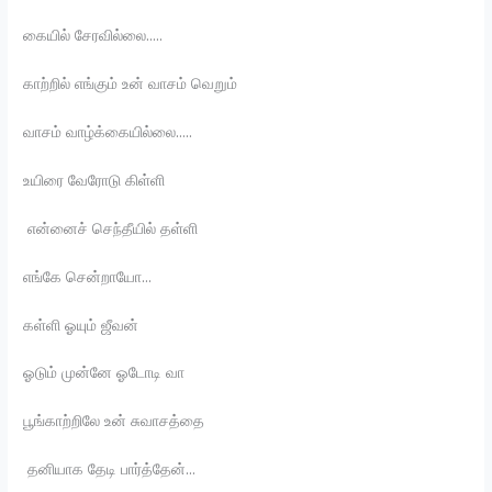
கையில் சேரவில்லை…..
காற்றில் எங்கும் உன் வாசம் வெறும்
வாசம் வாழ்க்கையில்லை…..
உயிரை வேரோடு கிள்ளி
என்னைச் செந்தீயில் தள்ளி
எங்கே சென்றாயோ…
கள்ளி ஓயும் ஜீவன்
ஓடும் முன்னே ஓடோடி வா
பூங்காற்றிலே உன் சுவாசத்தை
தனியாக தேடி பார்த்தேன்…