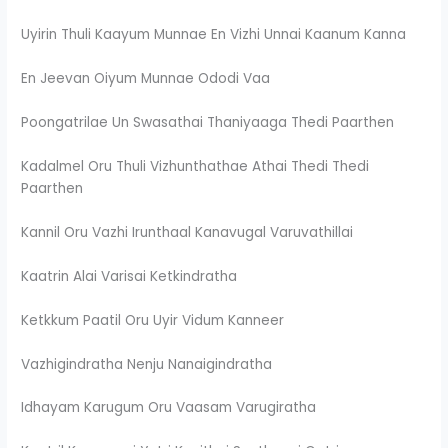
Uyirin Thuli Kaayum Munnae En Vizhi Unnai Kaanum Kanna
En Jeevan Oiyum Munnae Ododi Vaa
Poongatrilae Un Swasathai Thaniyaaga Thedi Paarthen
Kadalmel Oru Thuli Vizhunthathae Athai Thedi Thedi
Paarthen
Kannil Oru Vazhi Irunthaal Kanavugal Varuvathillai
Kaatrin Alai Varisai Ketkindratha
Ketkkum Paatil Oru Uyir Vidum Kanneer
Vazhigindratha Nenju Nanaigindratha
Idhayam Karugum Oru Vaasam Varugiratha