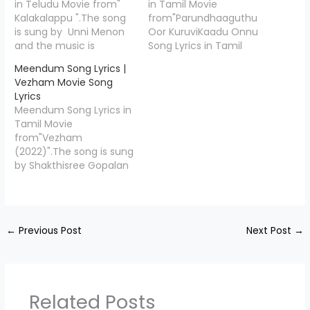
in Teludu Movie from"
in Tamil Movie
Kalakalappu ".The song
from"Parundhaaguthu
is sung by Unni Menon
Oor KuruviKaadu Onnu
and the music is
Song Lyrics in Tamil
composed by Deva.
Movie
Meendum Song Lyrics |
Kuyile Kuyile Lyrics is
from"Parundhaaguthu
Vezham Movie Song
penned down by Jaya
Oor Kuruvi".The song is
Lyrics
Murugan",Starring
sung by Aravind Srinivas
Meendum Song Lyrics in
Napoleon, Udhaya,
and the music is
Tamil Movie
Jayaseal, Vijayalaxmi.
composed by Renjith
from"Vezham
Kuyile Kuyile Song
Unni. Kaadu Onnu Lyrics
(2022)".The song is sung
Credits Movie/Album
is penned down by
by Shakthisree Gopalan
Name Kalakalappu Song
Vithakar ",Starring Vivek
and the music is
Name Kuyile Kuyile
Prasanna, Nishanth
composed by R.Jhanu
Music Composed Deva
Russo, Gayathiri Iyer,
Chanthar, Meendum
Lyricist…
Vinodh Sagar, Kodangi…
Lyrics is penned down
←
Previous Post
Next Post
→
by " Sivam",Starring
Ashok Selvan, Janani,
Iswarya Menon, Shyam
Sundhar.. Meendum
Song Credits
Related Posts
Movie/Album Name