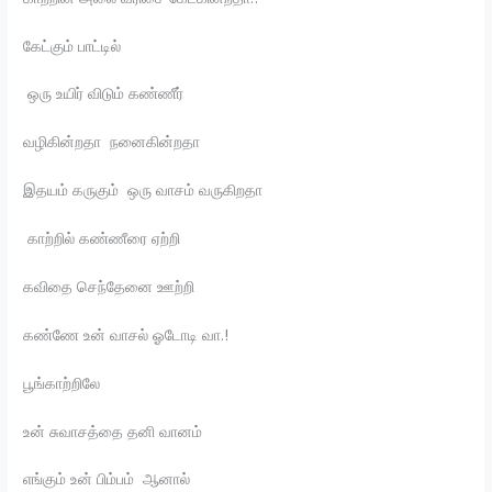
கேட்கும் பாட்டில்
ஒரு உயிர் விடும் கண்ணீர்
வழிகின்றதா நனைகின்றதா
இதயம் கருகும் ஒரு வாசம் வருகிறதா
காற்றில் கண்ணீரை ஏற்றி
கவிதை செந்தேனை ஊற்றி
கண்ணே உன் வாசல் ஓடோடி வா.!
பூங்காற்றிலே
உன் சுவாசத்தை தனி வானம்
எங்கும் உன் பிம்பம் ஆனால்