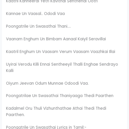
Kaatril Kanneerai Yetri Kavithai Senthenai Ootri
Kannae Un Vaasal.. Ododi Vaa
Poongatrile Un Swasathai Thani….
Vaanam Enghum Un Bimbam Aanaal Kaiyil Seravillai
Kaatril Enghum Un Vaasam Verum Vaasam Vaazhkai Illai
Uyirai Verodu Killi Ennai Sentheeyil Thalli Enghae Sendrayo
Kalli
Oiyum Jeevan Odum Munnae Odoodi Vaa.
Poongatrilae Un Swasathai Thaniyaaga Thedi Paarthen
Kadalmel Oru Thuli Vizhunthathae Athai Thedi Thedi
Paarthen.
Poongatrile Un Swasathai Lyrics in Tamil:-