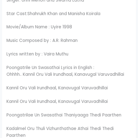
Singer: Unni Menon and Swarna Latha
Star Cast:Shahrukh Khan and Manisha Koirala
Movie/Album Name : Uyire 1998
Music Composed by : A.R. Rahman
Lyrics written by : Vaira Muthu
Poongatrile Un Swasathai Lyrics in English :
Ohhhh.. Kannil Oru Vali Irundhaal, Kanavugal Varuvadhillai
Kannil Oru Vali Irundhaal, Kanavugal Varuvadhillai
Kannil Oru Vali Irundhaal, Kanavugal Varuvadhillai
Poongatrilae Un Swasathai Thaniyaaga Thedi Paarthen
Kadalmel Oru Thuli Vizhunthathae Athai Thedi Thedi
Paarthen