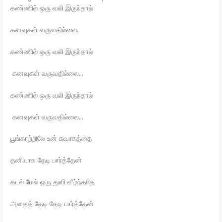
கண்ணில் ஒரு வலி இருந்தால்
கனவுகள் வருவதில்லை..
கண்ணில் ஒரு வலி இருந்தால்
கனவுகள் வருவதில்லை…
கண்ணில் ஒரு வலி இருந்தால்
கனவுகள் வருவதில்லை…
பூங்காற்றிலே உன் சுவாசத்தை
தனியாக தேடி பார்த்தேன்
கடல் மேல் ஒரு துளி வீழ்ந்ததே
அதைத் தேடி தேடி பார்த்தேன்