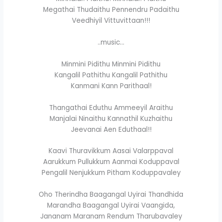
Megathai Thudaithu Pennendru Padaithu
Veedhiyil Vittuvittaan!!!
..music…
Minmini Pidithu Minmini Pidithu
Kangalil Pathithu Kangalil Pathithu
Kanmani Kann Parithaal!
Thangathai Eduthu Ammeeyil Araithu
Manjalai Ninaithu Kannathil Kuzhaithu
Jeevanai Aen Eduthaal!!
Kaavi Thuravikkum Aasai Valarppaval
Aarukkum Pullukkum Aanmai Koduppaval
Pengalil Nenjukkum Pitham Koduppavaley
Oho Therindha Baagangal Uyirai Thandhida
Marandha Baagangal Uyirai Vaangida,
Jananam Maranam Rendum Tharubavaley