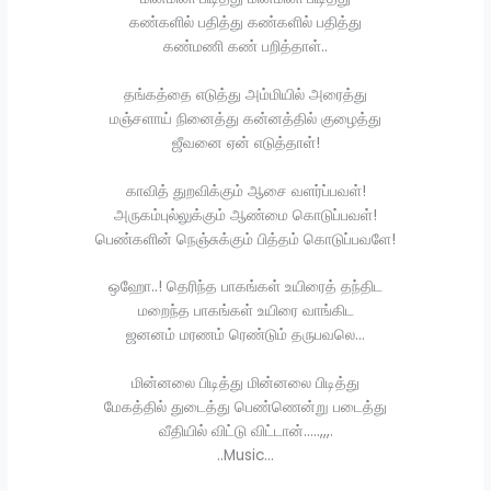
கண்களில் பதித்து கண்களில் பதித்து
கண்மணி கண் பறித்தாள்..
தங்கத்தை எடுத்து அம்மியில் அரைத்து
மஞ்சளாய் நினைத்து கன்னத்தில் குழைத்து
ஜீவனை ஏன் எடுத்தாள்!
காவித் துறவிக்கும் ஆசை வளர்ப்பவள்!
அருகம்புல்லுக்கும் ஆண்மை கொடுப்பவள்!
பெண்களின் நெஞ்சுக்கும் பித்தம் கொடுப்பவளே!
ஒஹோ..! தெரிந்த பாகங்கள் உயிரைத் தந்திட
மறைந்த பாகங்கள் உயிரை வாங்கிட
ஜனனம் மரணம் ரெண்டும் தருபவலெ…
மின்னலை பிடித்து மின்னலை பிடித்து
மேகத்தில் துடைத்து பெண்ணென்று படைத்து
வீதியில் விட்டு விட்டான்…..,,,.
..Music…