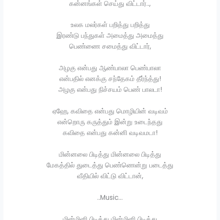
கன்னங்கள் செய்து விட்டார்..,
உலக மலர்கள் பறித்து பறித்து
இரண்டு பந்துகள் அமைத்து அமைத்து
பெண்ணை சமைத்து விட்டார்,
அழகு என்பது ஆண்பாலா பெண்பாலா
என்பதில் எனக்கு சந்தேகம் தீர்ந்த்து!
அழகு என்பது நிச்சயம் பெண் பாலடா!
ஏஹே, கவிதை என்பது மொழியின் வடிவம்
என்றொரு கருத்தும் இன்று உடைந்தது
கவிதை என்பது கன்னி வடிவமடா!
மின்னலை பிடித்து மின்னலை பிடித்து
மேகத்தில் துடைத்து பெண்ணென்று படைத்து
வீதியில் விட்டு விட்டான்,
..Music…
மின்மினி பிடித்து மின்மினி பிடித்து