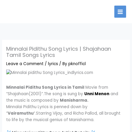
Skip
to
content
Minnalai Pidithu Song Lyrics | Shajahaan
Tamil Songs Lyrics
Leave a Comment
/
lyrics
/ By
pknofficl
Minnalai Pidithu Song Lyrics in Tamil
Movie from
“Shajahaan(2001)”.The song is sung by
Unni Menon
and
the music is composed by
Manisharma.
Minnalai Pidithu Lyrics is penned down by
“
Vairamuthu
“.Starring Vijay, and Richa Pallod, all brought
to life by the musical genius of Manisharma.