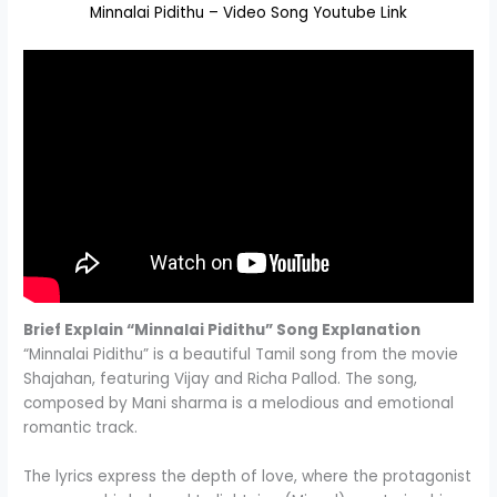
Minnalai Pidithu – Video Song Youtube Link
Brief Explain “Minnalai Pidithu” Song Explanation
“Minnalai Pidithu” is a beautiful Tamil song from the movie
Shajahan, featuring Vijay and Richa Pallod. The song,
composed by Mani sharma is a melodious and emotional
romantic track.
The lyrics express the depth of love, where the protagonist