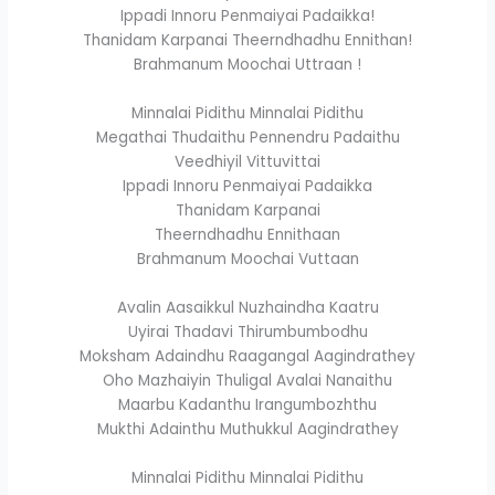
Ippadi Innoru Penmaiyai Padaikka!
Thanidam Karpanai Theerndhadhu Ennithan!
Brahmanum Moochai Uttraan !
Minnalai Pidithu Minnalai Pidithu
Megathai Thudaithu Pennendru Padaithu
Veedhiyil Vittuvittai
Ippadi Innoru Penmaiyai Padaikka
Thanidam Karpanai
Theerndhadhu Ennithaan
Brahmanum Moochai Vuttaan
Avalin Aasaikkul Nuzhaindha Kaatru
Uyirai Thadavi Thirumbumbodhu
Moksham Adaindhu Raagangal Aagindrathey
Oho Mazhaiyin Thuligal Avalai Nanaithu
Maarbu Kadanthu Irangumbozhthu
Mukthi Adainthu Muthukkul Aagindrathey
Minnalai Pidithu Minnalai Pidithu