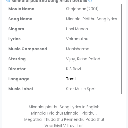
Minnalai pudithu Song Artist Details
Movie Name
Shajahaan(2001)
Song Name
Minnalai Pidithu Song lyrics
Singers
Unni Menon
Lyrics
Vairamuthu
Music Compossed
Manisharma
Starring
Vijay, Richa Pallod
Director
K S Ravi
Language
Tamil
Music Label
Star Music Spot
Minnalai pidithu Song Lyrics in English
Minnalai! Pidithu! Minnalai! Pidithu…
Megathai Thudaithu Pennendru Padaithu!
Veedhiyil Vittuvittai!