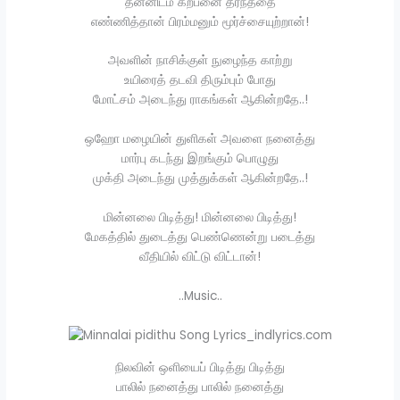
தன்னிடம் கற்பனை தீர்ந்ததை
எண்ணித்தான் பிரம்மனும் மூர்ச்சையுற்றான்!
அவளின் நாசிக்குள் நுழைந்த காற்று
உயிரைத் தடவி திரும்பும் போது
மோட்சம் அடைந்து ராகங்கள் ஆகின்றதே..!
ஒஹோ மழையின் துளிகள் அவளை நனைத்து
மார்பு கடந்து இறங்கும் பொழுது
முக்தி அடைந்து முத்துக்கள் ஆகின்றதே..!
மின்னலை பிடித்து! மின்னலை பிடித்து!
மேகத்தில் துடைத்து பெண்ணென்று படைத்து
வீதியில் விட்டு விட்டான்!
..Music..
நிலவின் ஒளியைப் பிடித்து பிடித்து
பாலில் நனைத்து பாலில் நனைத்து