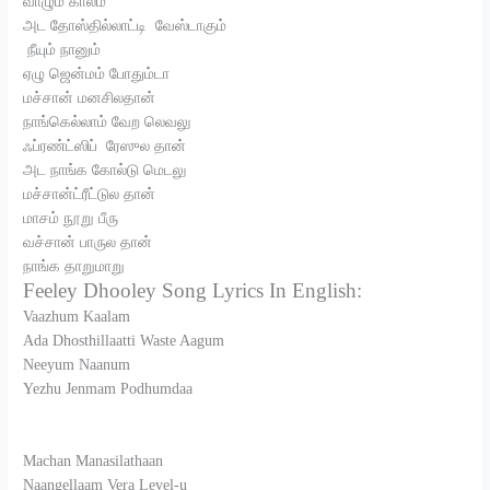
வாழும் காலம்
அட தோஸ்தில்லாட்டி வேஸ்டாகும்
நீயும் நானும்
ஏழு ஜென்மம் போதும்டா
மச்சான் மனசிலதான்
நாங்கெல்லாம் வேற லெவலு
ஃப்ரண்ட்ஸிப் ரேஸுல தான்
அட நாங்க கோல்டு மெடலு
மச்சான்ட்ரீட்டுல தான்
மாசம் நூறு பீரு
வச்சான் பாருல தான்
நாங்க தாறுமாறு
Feeley Dhooley Song Lyrics In English:
Vaazhum Kaalam
Ada Dhosthillaatti Waste Aagum
Neeyum Naanum
Yezhu Jenmam Podhumdaa
Machan Manasilathaan
Naangellaam Vera Level-u