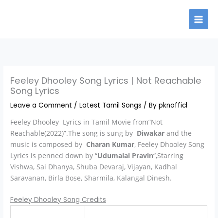
Skip
to
content
Feeley Dhooley Song Lyrics | Not Reachable
Song Lyrics
Leave a Comment
/
Latest Tamil Songs
/ By
pknofficl
Feeley Dhooley Lyrics in Tamil Movie from”Not
Reachable(2022)”.The song is sung by
Diwakar
and the
music is composed by
Charan Kumar
, Feeley Dhooley Song
Lyrics is penned down by “
Udumalai Pravin
“,Starring
Vishwa, Sai Dhanya, Shuba Devaraj, Vijayan, Kadhal
Saravanan, Birla Bose, Sharmila, Kalangal Dinesh.
Feeley Dhooley Song Credits