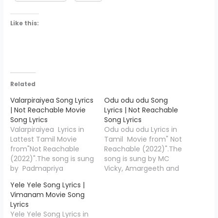
Like this:
Related
Valarpiraiyea Song Lyrics
Odu odu odu Song
| Not Reachable Movie
Lyrics | Not Reachable
Song Lyrics
Song Lyrics
Valarpiraiyea Lyrics in
Odu odu odu Lyrics in
Lattest Tamil Movie
Tamil Movie from" Not
from"Not Reachable
Reachable (2022)".The
(2022)".The song is sung
song is sung by MC
by Padmapriya
Vicky, Amargeeth and
Ragavan and the music
the music is composed
Yele Yele Song Lyrics |
is composed by Charan
by Charan Kumar , Odu
Vimanam Movie Song
Kumar, Valarpiraiyea
odu odu Song Lyrics is
Lyrics
Song Lyrics is penned
penned down by " MC
Yele Yele Song Lyrics in
down by " Udumalai
Vicky ",Starring Vishwa,