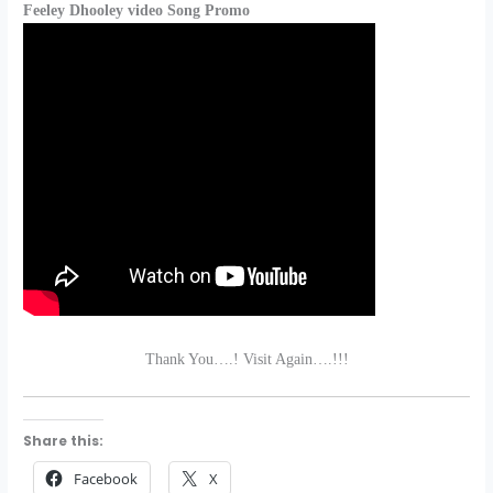
Feeley Dhooley video Song Promo
Thank You….! Visit Again….!!!
Share this:
Facebook
X