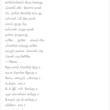
நாங்கெல்லாம் வேற லெவலு
ஃப்ரண்ட்ஸிப் ரேஸுல தான்
அட நாங்க கோல்டு மெடலு
மச்சான் ட்ரீட்டுல தான்
மாசம் நூறு பீரு
வச்சான் பாருல தான்
நாங்க தாறுமாறு
ஃபீலே… தூளே… லைஃப்-யே
ஃப்ரண்டு வந்தது நாளே
வாழும் நாளை கொண்டாடு
அவன் மடியினிலே
>>Music…..
ஹே வாரம் ரெண்டு டூருடா
வயசு தொல்ல ஜோருடா
கோடி பணமும் ஃபோருடா
கூத்தாட வாடா
டேக் இட் ஈசி கேங்குடா
பழச சொன்னா ராங்குடா
போகும் ரூட்டு லாங்குடா
லந்தோட வாடா