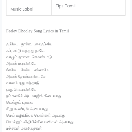
Tips Tamil
Music Label
Feeley Dhooley Song Lyrics in Tamil
ஃபீலே… தூளே…லைஃப்-யே
ஃப்ரண்டு வந்தது நாளே
வாழும் நாளை கொண்டாடு
அவன் மடியினிலே
லேலே… லேலே…எல்லாமே
அவன் தோள்களினாலே
வானம் ஏறு வந்தாடு
ஒரு நொடியினிலே
நம் உலகில் அட லாஜிக் கிடையாது
வெல்லும் பறவை
சிறு கூண்டில் அடையாது
மெய் வழியில்பல பெண்கள் மடியாது
சொல்லும் விதியில்சில எண்கள் அடியாது
மச்சான் மனசிலதான்