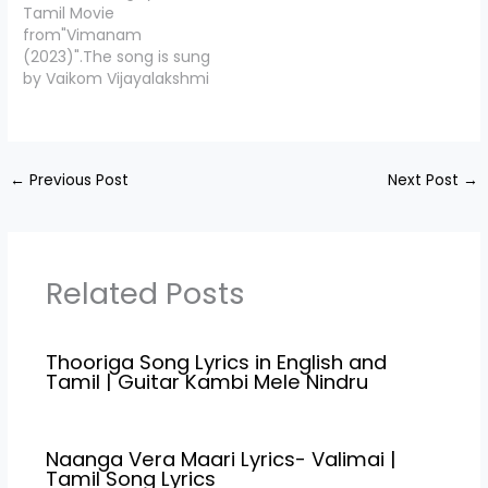
Tamil Movie
Pravin",Starring Vishwa,
Sai Dhanya, Music By
from"Vimanam
Sai Dhanya, Shuba
Charan Kumar &
(2023)".The song is sung
Devaraj, Vijayan, Kadhal
Directed By…
by Vaikom Vijayalakshmi
Saravanan, Birla Bose,
and the music is
Sharmila, Kalangal
composed by Charan
Dinesh. Valarpiraiyea
ArjunYele Yele Lyrics is
Song Credits
penned down by
Movie/Album…
←
Previous Post
Next Post
→
"Snehan",Starring
Samuthirakani, Anasuya
Bharadwaj, Directed By
,Siva Prasad Yanala. Yele
Yele Song Credits
Related Posts
Movie/Album Name
Vimanam(2023) Song
Name Yele Yele Music…
Thooriga Song Lyrics in English and
Tamil | Guitar Kambi Mele Nindru
Naanga Vera Maari Lyrics- Valimai |
Tamil Song Lyrics