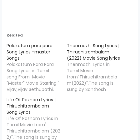
Related
Polakatum para para
Thenmozhi Song Lyrics |
Song Lyrics -master
Thiruchitrambalam
Songs
(2022) Movie Song lyrics
Polakattum Para Para
Thenmozhi Lyrics in
Song Lyrics in Tamil
Tamil Movie
song From Movie
from"Thiruchitrambala
"Master".Movie Starring "
m(2022)".The song is
Vijay,Vijay Sethupathi,
sung by Santhosh
Malavika Mohanan , and
Narayanan and the
Life Of Pazham Lyrics |
others.".Inthe song sung
music is composed by
Thiruchitrambalam
by singers "Santhosh
Anirudh Ravichander,
Song Lyrics
Narayanan ".Polakattum
Thenmozhi Song Lyrics
Life Of Pazham Lyrics in
Para Para Lyrics is
is penned down by
Tamil Movie from"
written by" Vishnu
"Dhanush",Starring
Thiruchitrambalam (202
Edavan ",and Music
Dhanush, Raashi
2)".The song is sung by
Compossed by "Anirudh
Khanna, Nithya Menen,