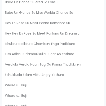
Babe Un Dance Su Area La Fansu
Babe Un Glance Su Miss Worldu Chance Su
Hey En Rose Su Meet Panna Romance Su
Hey Hey En Rose Su Meet Panlana Un Dreamsu
Izhukkura Idikkura Chemistry Enga Padikkura
Kiss Adichu Udambukkulla Sugar Ah Yethura
Veralula Verala Naan Tag Gu Panna Thudikkiren
Edhukkuda Edam Vittu Angry Yethura
Where u… Bujji
Where u… Bujji