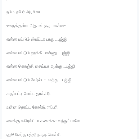
நம்ம ஃபேர் அடிச்சா
ஊருக்குள்ள அதான் சூர மாஸ்ஸு
என்ன மட்டும் ஸ்வீட்டா பாரு …புஜ்ஜி
என்ன மட்டும் ஹக்கி பண்ணு …புஜ்ஜி
என்ன கொஞ்சி சைய்யா ஆக்கு …புஜ்ஜி
என்ன மட்டும் வேர்ல்டா மாத்து …புஜ்ஜி
கருப்பட்டி போட்ட ஜாக்கிரி
உன்ன தொட்ட கோல்டு ராப்பரி
எனக்கு கரெக்ட்டா கணக்கா வந்துட்டாளே
ஹூ வேர்ரு புஜ்ஜி நாளு வெச்சி