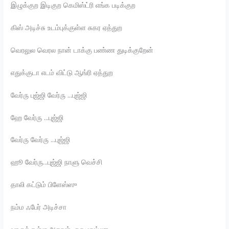
இழுக்குற இடிகுற கெமிஸ்ட்ரி எங்க படிக்குற
கிஸ் அடிச்சு உடம்புக்குள்ள சுகர ஏத்துற
வெரலுல வெரல நான் டாக்கு பண்ண துடிக்குறேன்
எதுக்குடா எடம் விட்டு ஆங்ரி ஏத்துற
வேர்ரு புஜ்ஜி வேர்ரு …புஜ்ஜி
ஹே வேர்ரு …புஜ்ஜி
வேர்ரு வேர்ரு …புஜ்ஜி
ஹூ வேர்ரு…புஜ்ஜி நாளு வெச்சி
தாலி கட்டும் பிளேஸ்ஸு
நம்ம ஃபேர் அடிச்சா