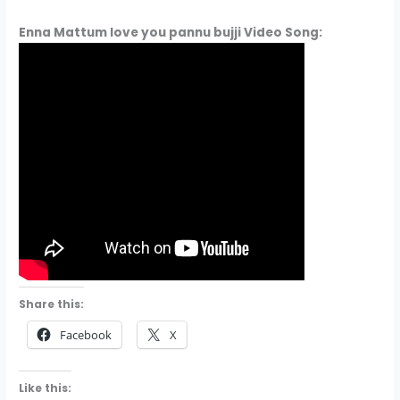
Enna Mattum love you pannu bujji Video Song:
Share this:
Facebook
X
Like this: