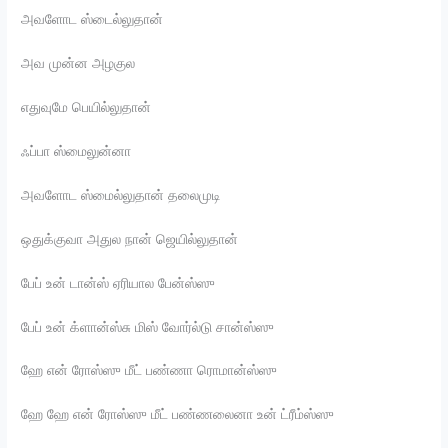
அவளோட ஸ்டைல்லுதான்
அவ முன்ன அழகுல
எதுவுமே பெயில்லுதான்
ஃப்பா ஸ்மைலுன்னா
அவளோட ஸ்மைல்லுதான் தலைமுடி
ஒதுக்குவா அதுல நான் ஜெயில்லுதான்
பேப் உன் டான்ஸ் ஏரியால பேன்ஸ்ஸு
பேப் உன் க்ளான்ஸ்சு மிஸ் வோர்ல்டு சான்ஸ்ஸு
ஹே என் ரோஸ்ஸு மீட் பண்ணா ரொமான்ஸ்ஸு
ஹே ஹே என் ரோஸ்ஸு மீட் பண்ணலைனா உன் ட்ரீம்ஸ்ஸு