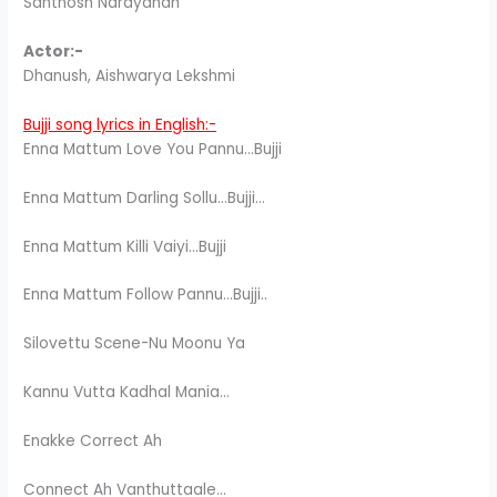
Santhosh Narayanan
Actor:-
Dhanush, Aishwarya Lekshmi
Bujji song lyrics in English:-
Enna Mattum Love You Pannu…Bujji
Enna Mattum Darling Sollu…Bujji…
Enna Mattum Killi Vaiyi…Bujji
Enna Mattum Follow Pannu…Bujji..
Silovettu Scene-Nu Moonu Ya
Kannu Vutta Kadhal Mania…
Enakke Correct Ah
Connect Ah Vanthuttaale…