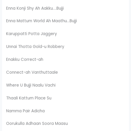
Enna Konji Shy Ah Aakku….Bujji
Enna Mattum World Ah Maathu…Bujji
Karuppatti Potta Jaggery
Unnai Thotta Gold-u Robbery
Enakku Correct-ah
Connect-ah Vanthuttaale
Where U Bujji Naalu Vachi
Thaali Kattum Place Su
Namma Pair Adicha
Oorukulla Adhaan Soora Maasu