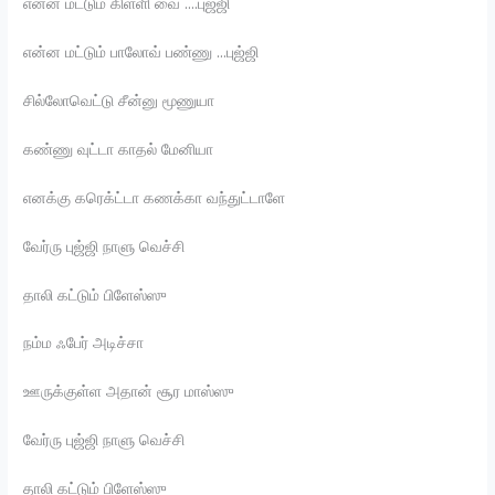
என்ன மட்டும் கிள்ளி வை ….புஜ்ஜி
என்ன மட்டும் பாலோவ் பண்ணு …புஜ்ஜி
சில்லோவெட்டு சீன்னு மூணுயா
கண்ணு வுட்டா காதல் மேனியா
எனக்கு கரெக்ட்டா கணக்கா வந்துட்டாளே
வேர்ரு புஜ்ஜி நாளு வெச்சி
தாலி கட்டும் பிளேஸ்ஸு
நம்ம ஃபேர் அடிச்சா
ஊருக்குள்ள அதான் சூர மாஸ்ஸு
வேர்ரு புஜ்ஜி நாளு வெச்சி
தாலி கட்டும் பிளேஸ்ஸு