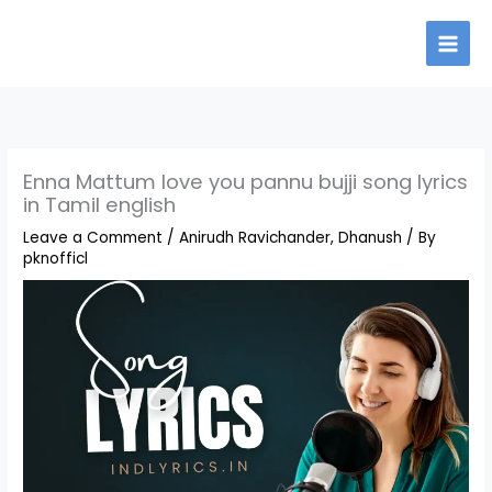
Skip
to
content
Enna Mattum love you pannu bujji song lyrics
in Tamil english
Leave a Comment
/
Anirudh Ravichander
,
Dhanush
/ By
pknofficl