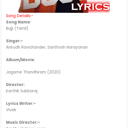
Song Details:-
Song Name
:
Bujji (Tamil)
Singer:-
Anirudh Ravichander, Santhosh Narayanan
Album/Movie:
Jagame Thandhiram (2020)
Director:
Karthik Subbaraj
Lyrics Writer:-
Vivek
Music Director:-