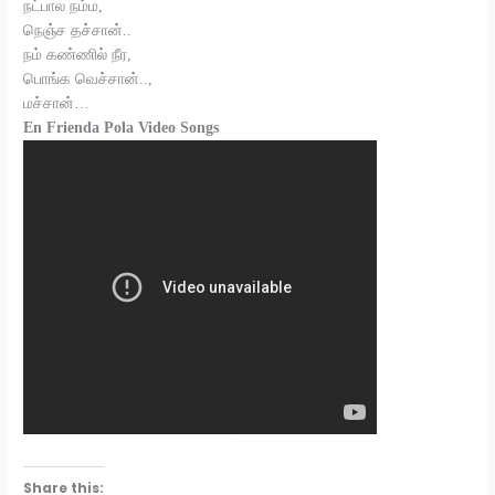
நட்பால நம்ம,
நெஞ்ச தச்சான்..
நம் கண்ணில் நீர,
பொங்க வெச்சான்..,
மச்சான்…
En Frienda Pola Video Songs
Share this: