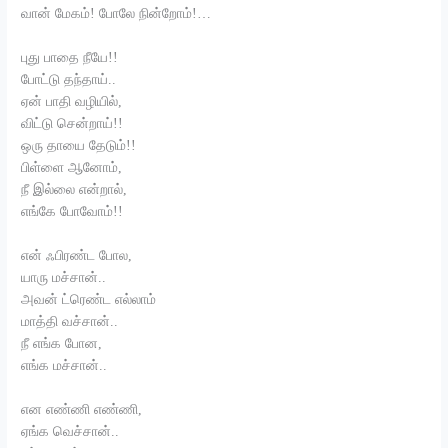
வான் மேகம்! போலே நின்றோம்!…
புது பாதை நீயே!!
போட்டு தந்தாய்..
ஏன் பாதி வழியில்,
விட்டு சென்றாய்!!
ஒரு தாயை தேடும்!!
பிள்ளை ஆனோம்,
நீ இல்லை என்றால்,
எங்கே போவோம்!!
என் ஃபிரண்ட போல,
யாரு மச்சான்..
அவன் ட்ரெண்ட எல்லாம்
மாத்தி வச்சான்..
நீ எங்க போன,
எங்க மச்சான்..
என எண்ணி எண்ணி,
ஏங்க வெச்சான்..