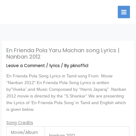
Skip
to
content
En Frienda Pola Yaru Machan song Lyrics |
Nanban 2012
Leave a Comment
/
lyrics
/ By
pknofficl
En Frienda Pola Song Lyrics in Tamil song From Movie
“Nanban 2012″.En Frienda Pola Song Lyrics is written
by”Viveka”,and Music Compossed by “Harris Jayaraj” .Nanban
2012 movie is directed by the “S.Shankar”.We are presenting
the Lyrics of ‘En Frienda Pola Song’ in Tamil and English which
is given below.
Song Credits
Movie/Album
Nanban 2012