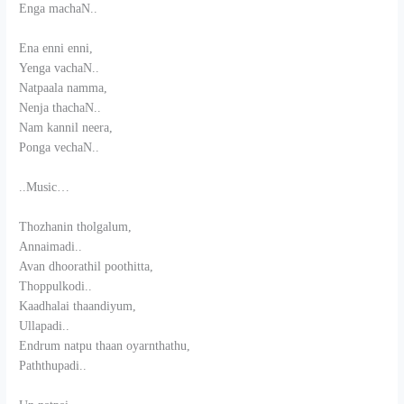
Enga machaN..
Ena enni enni,
Yenga vachaN..
Natpaala namma,
Nenja thachaN..
Nam kannil neera,
Ponga vechaN..
..Music…
Thozhanin tholgalum,
Annaimadi..
Avan dhoorathil poothitta,
Thoppulkodi..
Kaadhalai thaandiyum,
Ullapadi..
Endrum natpu thaan oyarnthathu,
Paththupadi..