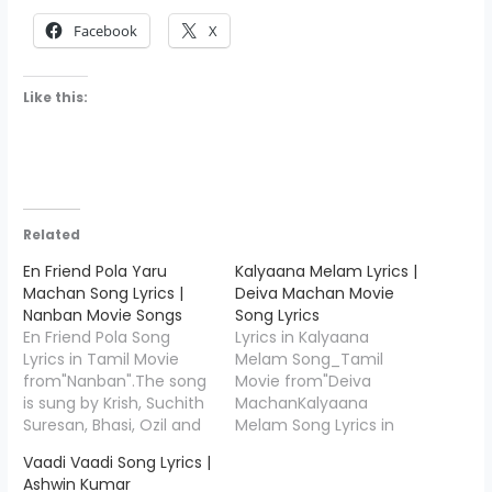
Facebook
X
Like this:
Related
En Friend Pola Yaru
Kalyaana Melam Lyrics |
Machan Song Lyrics |
Deiva Machan Movie
Nanban Movie Songs
Song Lyrics
En Friend Pola Song
Lyrics in Kalyaana
Lyrics in Tamil Movie
Melam Song_Tamil
from"Nanban".The song
Movie from"Deiva
is sung by Krish, Suchith
MachanKalyaana
Suresan, Bhasi, Ozil and
Melam Song Lyrics in
the music is composed
Tamil Movie from"Deiva
Vaadi Vaadi Song Lyrics |
by Harris Jayaraj, En
Machan".The song is
Ashwin Kumar
Friend Pola Lyrics is
sung by Anand