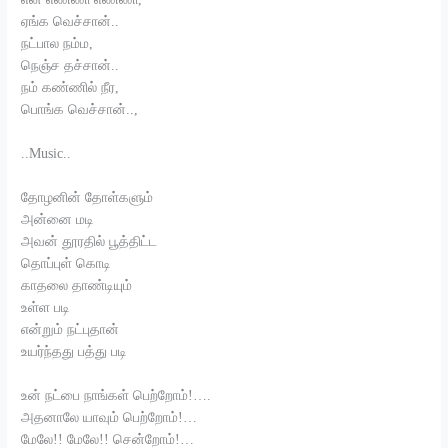
ஏங்க வெச்சான்..
நட்பால நம்ம,
நெஞ்ச தச்சான்..
நம் கண்ணில் நீர,
பொங்க வெச்சான்..,
..Music..
தோழனின் தோள்களும்
அன்னை மடி
அவன் தூரதில் பூத்திட்ட
தொப்புள் கொடி
காதலை தாண்டியும்
உள்ள படி
என்றும் நட்புதான்
உயர்ந்தது பத்து படி
உன் நட்பை நாங்கள் பெற்றோம்!….
அதனாலே யாவும் பெற்றோம்!…
மேலே!! மேலே!! சென்றோம்!…