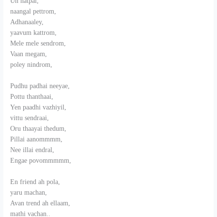
Un natpai,
naangal pettrom,
Adhanaaley,
yaavum kattrom,
Mele mele sendrom,
Vaan megam,
poley nindrom,
Pudhu padhai neeyae,
Pottu thanthaai,
Yen paadhi vazhiyil,
vittu sendraai,
Oru thaayai thedum,
Pillai aanommmm,
Nee illai endral,
Engae povommmmm,
En friend ah pola,
yaru machan,
Avan trend ah ellaam,
mathi vachan..