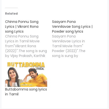
Related
Chinna Ponnu Song
Saayam Pona
Lyrics | Vikrant Rona
Vennilavae Song Lyrics |
song Lyrics
Powder song lyrics
Chinna Ponnu Song
Saayam Pona
Lyrics in Tamil Movie
Vennilavae Lyrics in
from"Vikrant Rona
Tamil Movie from"
(2022)".The song is sung
Powder (2022)".The
by Vijay Prakash, Karthik
song is sung by
& Harshika Devanath
Velmurugan, Sruthy
and the music is
Sasidharan, Leander Lee
composed by B
Marty and the music is
Ajaneesh Loknath,
composed by Leander
Chinna Ponnu Song
Lee Marty, Saayam Pona
Lyrics is penned down
Vennilavae Song Lyrics is
Buttabomma song lyrics
by "Palani
penned down by "G.Vijay
in Tamil
Bharathi",Starring:
Sri",Starring Vidya
Kichcha Sudeep, Nirup
Pradeep, Nikil Murukan,
Bhandari, Neetha Ashok
Anithra Nair. Saayam