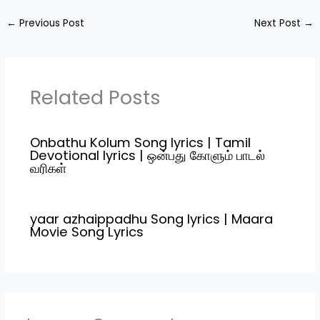
and Jacqueline
Pona Vennilavae Song…
Fernandez. Chinna
←
Previous Post
Next Post
→
Ponnu…
Related Posts
Onbathu Kolum Song lyrics | Tamil
Devotional lyrics | ஒன்பது கோளும் பாடல்
வரிகள்
yaar azhaippadhu Song lyrics | Maara
Movie Song Lyrics